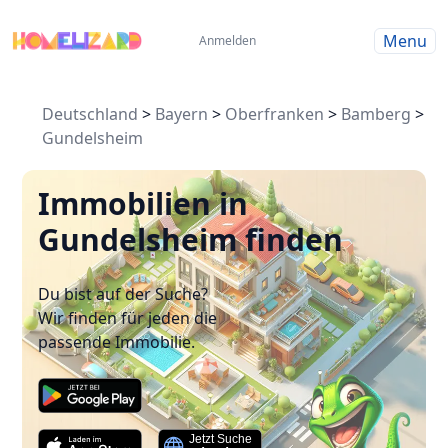
Menu
Anmelden
Deutschland
>
Bayern
>
Oberfranken
>
Bamberg
>
Gundelsheim
Immobilien in
Gundelsheim finden
Du bist auf der Suche?
Wir finden für jeden die
passende Immobilie.