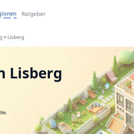
gionen
Ratgeber
g
>
Lisberg
n Lisberg
lie.