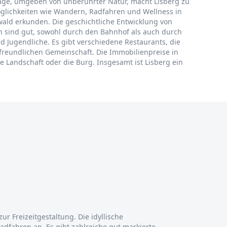
he Lage, umgeben von unberührter Natur, macht Lisberg zu
öglichkeiten wie Wandern, Radfahren und Wellness in
ald erkunden. Die geschichtliche Entwicklung von
en sind gut, sowohl durch den Bahnhof als auch durch
d Jugendliche. Es gibt verschiedene Restaurants, die
 freundlichen Gemeinschaft. Die Immobilienpreise in
ie Landschaft oder die Burg. Insgesamt ist Lisberg ein
zur Freizeitgestaltung. Die idyllische
fahren an. Es gibt zahlreiche gut markierte