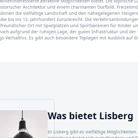
bilieninteressierte attraktive Möglichkeiten bietet. Die idyllisc
istorischer Architektur und einem charmanten Dorfbild. Freizeitm
önnen die vielfältige Landschaft und den nahegelegenen Steigerw
 die bis ins 12. Jahrhundert zurückreicht. Die Verkehrsanbindung
freundlicher Ort mit Spielplätzen und Sportvereinen für Kinder un
t hoch aufgrund der ruhigen Lage, der guten Infrastruktur und der
ngs-Verhältnis. Es gibt auch besondere Toplagen mit Ausblick auf d
Was bietet Lisberg
In Lisberg gibt es vielfältige Möglichkeiten 
Umgebung bietet sich zum Wandern und Rad