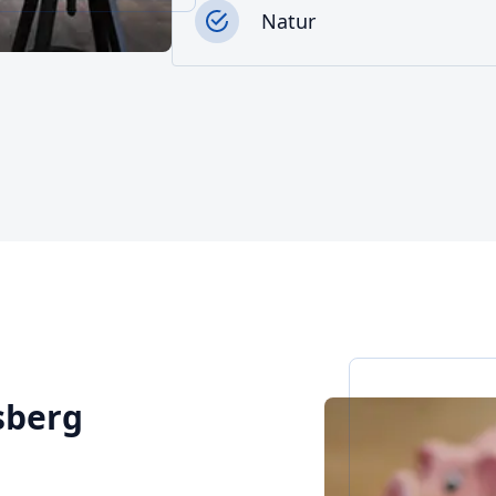
Natur
isberg