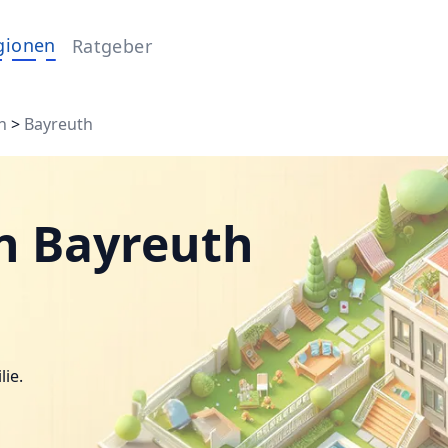
gionen
Ratgeber
h
>
Bayreuth
n Bayreuth
lie.