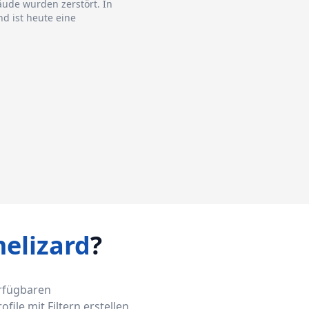
äude wurden zerstört. In
d ist heute eine
elizard
?
erfügbaren
ile mit Filtern erstellen,