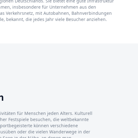
egionen Deutschlands. Sie bietet eine gute Infrastruktur
rnehmen, insbesondere für Unternehmen aus den
das Verkehrsnetz, mit Autobahnen, Bahnverbindungen
e, bekannt, die jedes Jahr viele Besucher anziehen.
h
tivitäten für Menschen jeden Alters. Kulturell
ther Festspiele besuchen, die weltbekannte
portbegeisterte können verschiedene
 ausüben oder die vielen Wanderwege in der
 Seen in der Nähe, an denen man