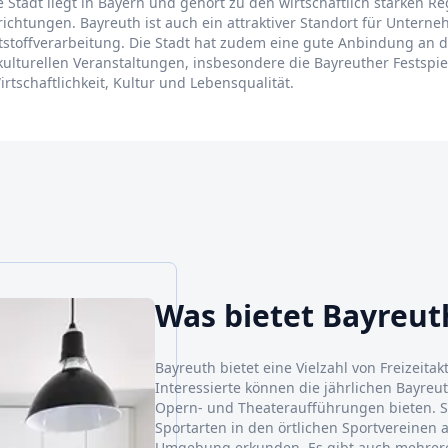
ie Stadt liegt in Bayern und gehört zu den wirtschaftlich starken R
richtungen. Bayreuth ist auch ein attraktiver Standort für Unte
stoffverarbeitung. Die Stadt hat zudem eine gute Anbindung an 
kulturellen Veranstaltungen, insbesondere die Bayreuther Festspiel
rtschaftlichkeit, Kultur und Lebensqualität.
Was bietet Bayreut
Bayreuth bietet eine Vielzahl von Freizeitak
Interessierte können die jährlichen Bayreu
Opern- und Theateraufführungen bieten. S
Sportarten in den örtlichen Sportvereinen
Umgebung erkunden. Es gibt auch mehrere