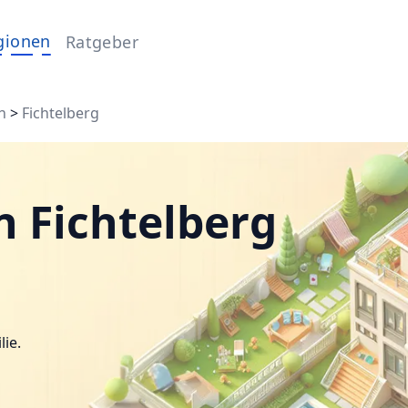
gionen
Ratgeber
h
>
Fichtelberg
n Fichtelberg
lie.