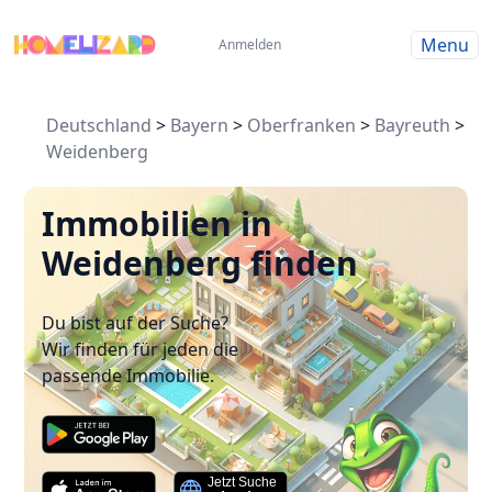
Menu
Anmelden
Deutschland
>
Bayern
>
Oberfranken
>
Bayreuth
>
Weidenberg
Immobilien in
Weidenberg finden
Du bist auf der Suche?
Wir finden für jeden die
passende Immobilie.