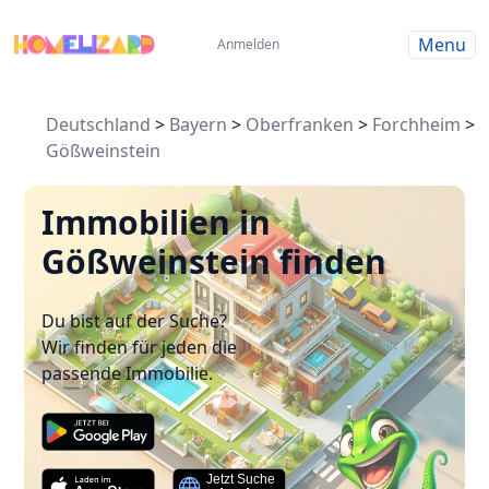
Menu
Anmelden
Deutschland
>
Bayern
>
Oberfranken
>
Forchheim
>
Gößweinstein
Immobilien in
Gößweinstein finden
Du bist auf der Suche?
Wir finden für jeden die
passende Immobilie.