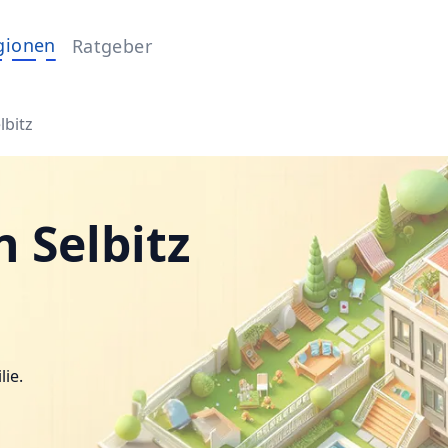
gionen
Ratgeber
lbitz
 Selbitz
lie.