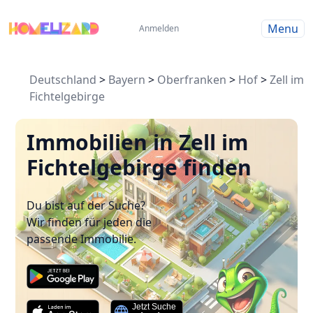
Menu
Anmelden
Deutschland
>
Bayern
>
Oberfranken
>
Hof
>
Zell im
Fichtelgebirge
Immobilien in Zell im
Fichtelgebirge finden
Du bist auf der Suche?
Wir finden für jeden die
passende Immobilie.