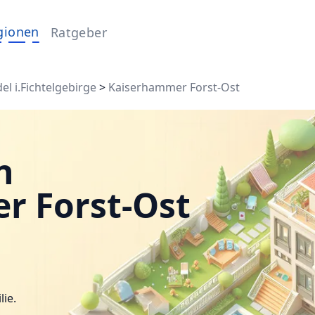
gionen
Ratgeber
l i.Fichtelgebirge
>
Kaiserhammer Forst-Ost
n
r Forst-Ost
lie.