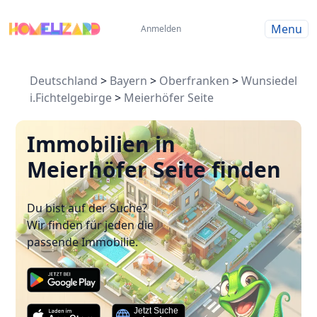
Menu
Anmelden
Deutschland
>
Bayern
>
Oberfranken
>
Wunsiedel
i.Fichtelgebirge
>
Meierhöfer Seite
Immobilien in
Meierhöfer Seite finden
Du bist auf der Suche?
Wir finden für jeden die
passende Immobilie.