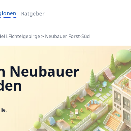
gionen
Ratgeber
l i.Fichtelgebirge
>
Neubauer Forst-Süd
in Neubauer
nden
lie.