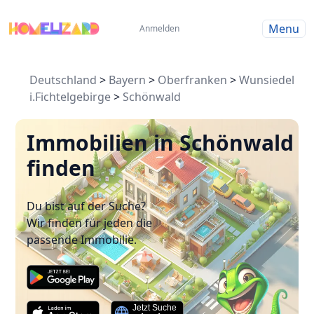
Menu
Anmelden
Deutschland
>
Bayern
>
Oberfranken
>
Wunsiedel
i.Fichtelgebirge
>
Schönwald
Immobilien in Schönwald
finden
Du bist auf der Suche?
Wir finden für jeden die
passende Immobilie.