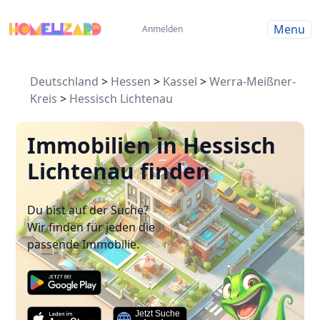
Menu
Anmelden
Deutschland
>
Hessen
>
Kassel
>
Werra-Meißner-
Kreis
>
Hessisch Lichtenau
Immobilien in Hessisch
Lichtenau finden
Du bist auf der Suche?
Wir finden für jeden die
passende Immobilie.