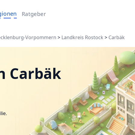
gionen
Ratgeber
cklenburg-Vorpommern
>
Landkreis Rostock
>
Carbäk
n Carbäk
lie.