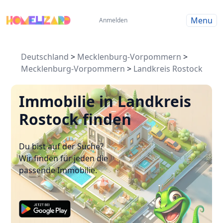
Menu
Anmelden
Deutschland
>
Mecklenburg-Vorpommern
>
Mecklenburg-Vorpommern
>
Landkreis Rostock
Immobilie in Landkreis
Rostock finden
Du bist auf der Suche?
Wir finden für jeden die
passende Immobilie.