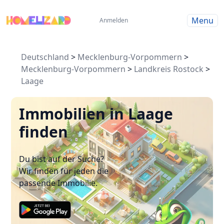
Menu
Anmelden
Deutschland
>
Mecklenburg-Vorpommern
>
Mecklenburg-Vorpommern
>
Landkreis Rostock
>
Laage
Immobilien in Laage
finden
Du bist auf der Suche?
Wir finden für jeden die
passende Immobilie.