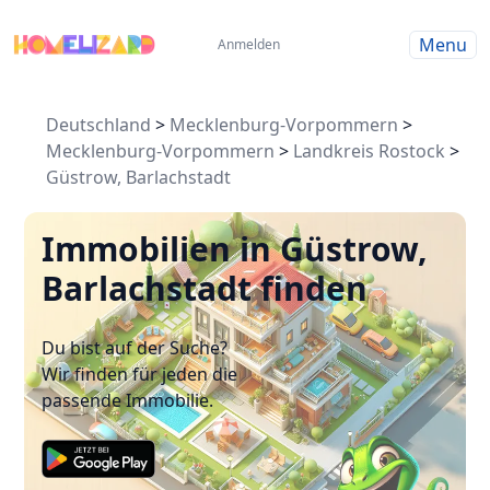
Menu
Anmelden
Deutschland
>
Mecklenburg-Vorpommern
>
Mecklenburg-Vorpommern
>
Landkreis Rostock
>
Güstrow, Barlachstadt
Immobilien in Güstrow,
Barlachstadt finden
Du bist auf der Suche?
Wir finden für jeden die
passende Immobilie.