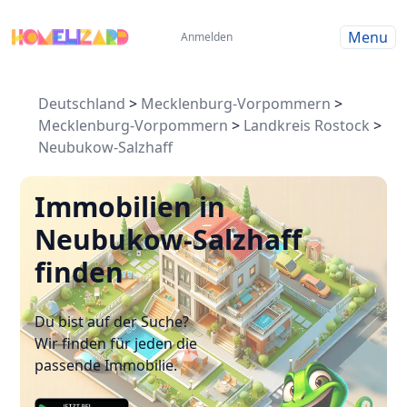
Menu
Anmelden
Deutschland
>
Mecklenburg-Vorpommern
>
Mecklenburg-Vorpommern
>
Landkreis Rostock
>
Neubukow-Salzhaff
Immobilien in
Neubukow-Salzhaff
finden
Du bist auf der Suche?
Wir finden für jeden die
passende Immobilie.