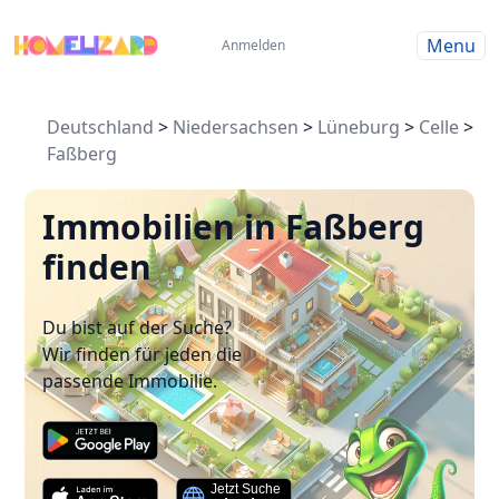
Menu
Anmelden
Deutschland
>
Niedersachsen
>
Lüneburg
>
Celle
>
Faßberg
Immobilien in Faßberg
finden
Du bist auf der Suche?
Wir finden für jeden die
passende Immobilie.