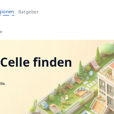
gionen
Ratgeber
le
Celle finden
lie.