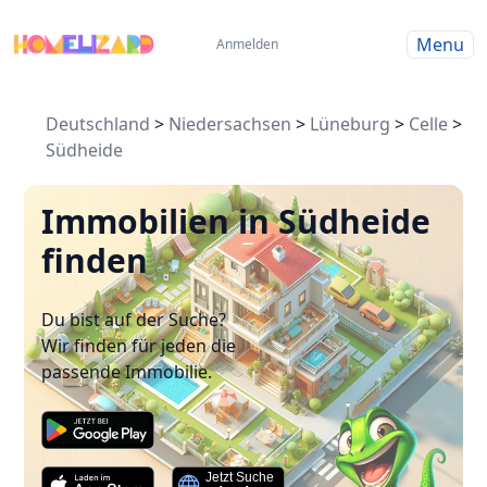
Menu
Anmelden
Deutschland
>
Niedersachsen
>
Lüneburg
>
Celle
>
Südheide
Immobilien in Südheide
finden
Du bist auf der Suche?
Wir finden für jeden die
passende Immobilie.