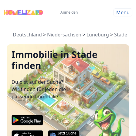
Menu
Anmelden
Deutschland
>
Niedersachsen
>
Lüneburg
>
Stade
Immobilie in Stade
finden
Du bist auf der Suche?
Wir finden für jeden die
passende Immobilie.