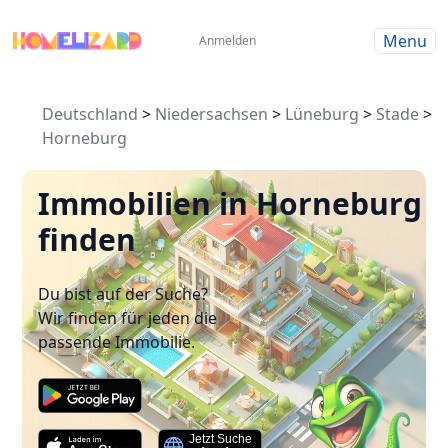
Menu
Anmelden
Deutschland
>
Niedersachsen
>
Lüneburg
>
Stade
>
Horneburg
Immobilien in Horneburg
finden
Du bist auf der Suche?
Wir finden für jeden die
passende Immobilie.