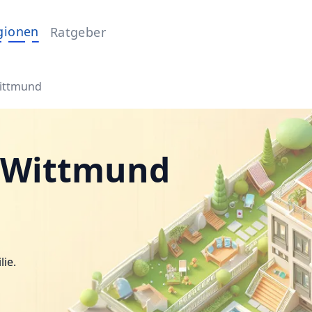
gionen
Ratgeber
ittmund
n Wittmund
lie.