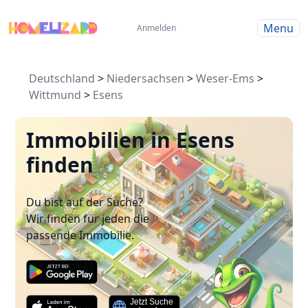
Menu
Anmelden
Deutschland
>
Niedersachsen
>
Weser-Ems
>
Wittmund
>
Esens
Immobilien in Esens
finden
Du bist auf der Suche?
Wir finden für jeden die
passende Immobilie.