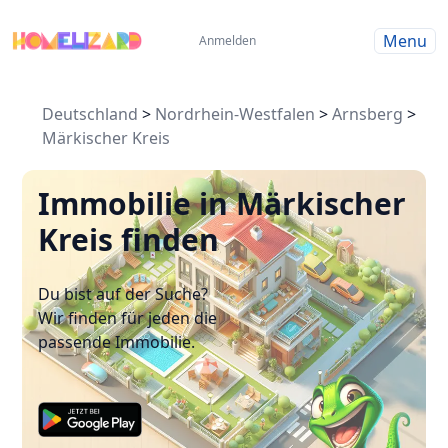
Menu
Anmelden
Deutschland
>
Nordrhein-Westfalen
>
Arnsberg
>
Märkischer Kreis
Immobilie in Märkischer
Kreis finden
Du bist auf der Suche?
Wir finden für jeden die
passende Immobilie.