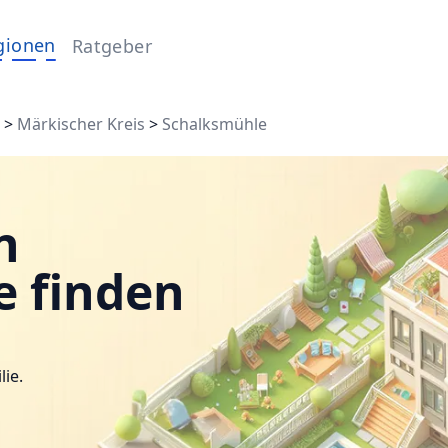
gionen
Ratgeber
g
>
Märkischer Kreis
>
Schalksmühle
n
e finden
lie.