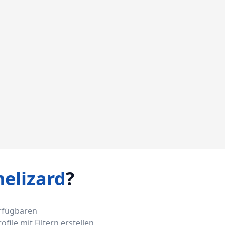
elizard
?
erfügbaren
ile mit Filtern erstellen,