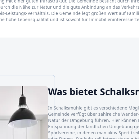
g mit einer guten Infrastruktur. Die Gemeinde besticht durch ihr
 Durch die Nähe zur Natur und die gute Anbindung an das Verkehrs
is-Leistungs-Verhältnis. Die Gemeinde legt großen Wert auf Famili
e hohe Lebensqualität und ist sowohl für Immobilieninteressierte a
Was bietet Schalk
In Schalksmühle gibt es verschiedene Mögli
Gemeinde verfügt über zahlreiche Wander
Natur der Umgebung führen. Hier können
Entspannung der ländlichen Umgebung gen
Sportvereine, in denen man aktiv Sport tre
oder Fitness. Für kulturell Interessierte g