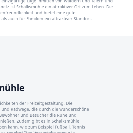
e einzigartige Lage inmitten von Wäldern und Tälern und
netz ist Schalksmühle ein attraktiver Ort zum Leben. Die
enfreundlichkeit und bietet eine gute
ls auch für Familien ein attraktiver Standort.
smühle
chkeiten der Freizeitgestaltung. Die
- und Radwege, die durch die wunderschöne
 Bewohner und Besucher die Ruhe und
ießen. Zudem gibt es in Schalksmühle
iben kann, wie zum Beispiel Fußball, Tennis
ibt es regelmäßige Veranstaltungen wie