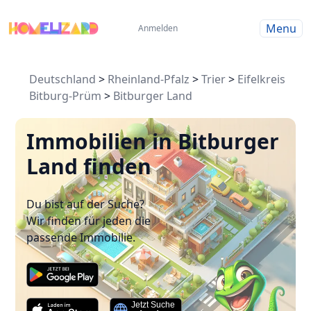
Menu
Anmelden
Deutschland
>
Rheinland-Pfalz
>
Trier
>
Eifelkreis
Bitburg-Prüm
>
Bitburger Land
Immobilien in Bitburger
Land finden
Du bist auf der Suche?
Wir finden für jeden die
passende Immobilie.