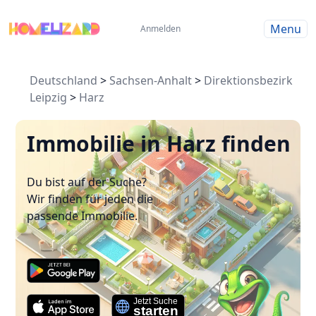
Menu
Anmelden
Deutschland
>
Sachsen-Anhalt
>
Direktionsbezirk
Leipzig
>
Harz
Immobilie in Harz finden
Du bist auf der Suche?
Wir finden für jeden die
passende Immobilie.