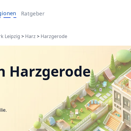
gionen
Ratgeber
rk Leipzig
>
Harz
>
Harzgerode
n Harzgerode
lie.