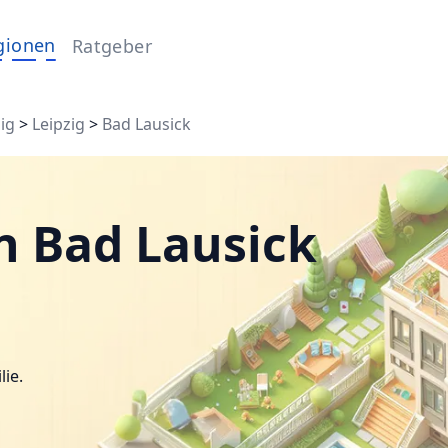
gionen
Ratgeber
ig
>
Leipzig
>
Bad Lausick
n Bad Lausick
lie.