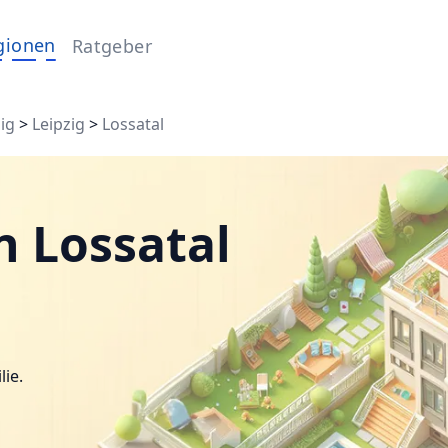
gionen
Ratgeber
ig
>
Leipzig
>
Lossatal
n Lossatal
lie.