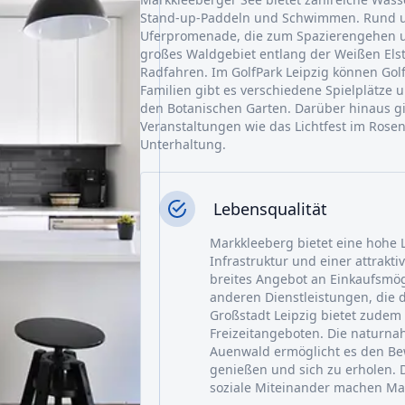
Stand-up-Paddeln und Schwimmen. Rund um
Uferpromenade, die zum Spazierengehen u
großes Waldgebiet entlang der Weißen Elst
Radfahren. Im GolfPark Leipzig können Go
Familien gibt es verschiedene Spielplätze 
den Botanischen Garten. Darüber hinaus gi
Veranstaltungen wie das Lichtfest im Rosen
Unterhaltung.
Lebensqualität
Markkleeberg bietet eine hohe 
Infrastruktur und einer attrakt
breites Angebot an Einkaufsmög
anderen Dienstleistungen, die d
Großstadt Leipzig bietet zudem 
Freizeitangeboten. Die naturn
Auenwald ermöglicht es den Bew
genießen und sich zu erholen. 
soziale Miteinander machen Mar