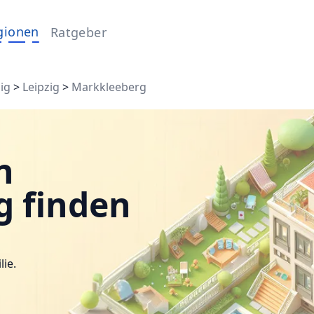
gionen
Ratgeber
ig
>
Leipzig
>
Markkleeberg
n
g finden
lie.