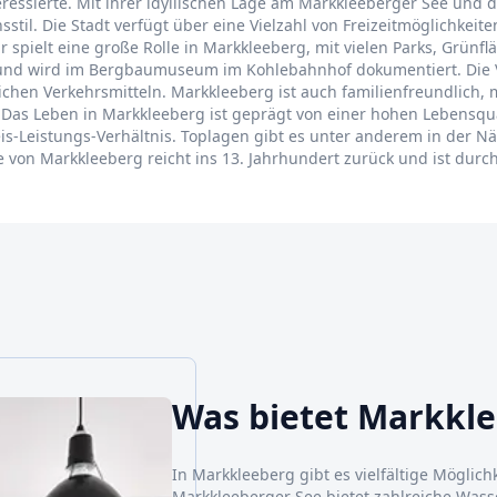
eressierte. Mit ihrer idyllischen Lage am Markkleeberger See und d
til. Die Stadt verfügt über eine Vielzahl von Freizeitmöglichke
r spielt eine große Rolle in Markkleeberg, mit vielen Parks, Grünf
und wird im Bergbaumuseum im Kohlebahnhof dokumentiert. Die 
chen Verkehrsmitteln. Markkleeberg ist auch familienfreundlich, 
 Das Leben in Markkleeberg ist geprägt von einer hohen Lebensqua
reis-Leistungs-Verhältnis. Toplagen gibt es unter anderem in der
te von Markkleeberg reicht ins 13. Jahrhundert zurück und ist dur
Was bietet Markkl
In Markkleeberg gibt es vielfältige Möglich
Markkleeberger See bietet zahlreiche Wass