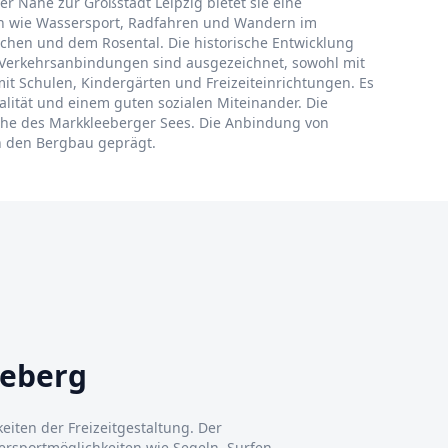
er Nähe zur Großstadt Leipzig bietet sie eine
iten wie Wassersport, Radfahren und Wandern im
lächen und dem Rosental. Die historische Entwicklung
Verkehrsanbindungen sind ausgezeichnet, sowohl mit
mit Schulen, Kindergärten und Freizeiteinrichtungen. Es
lität und einem guten sozialen Miteinander. Die
 Nähe des Markkleeberger Sees. Die Anbindung von
ch den Bergbau geprägt.
eeberg
keiten der Freizeitgestaltung. Der
ersportmöglichkeiten wie Segeln, Surfen,