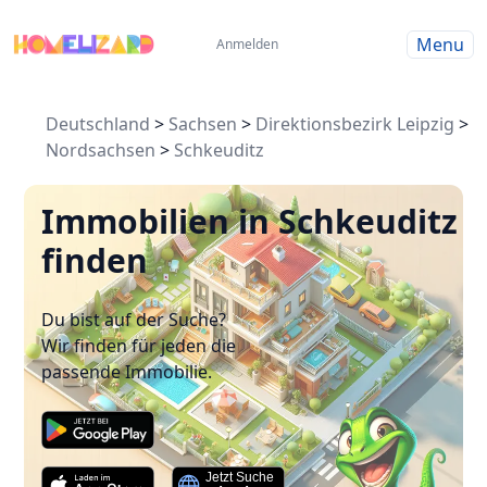
Menu
Anmelden
Deutschland
>
Sachsen
>
Direktionsbezirk Leipzig
>
Nordsachsen
>
Schkeuditz
Immobilien in Schkeuditz
finden
Du bist auf der Suche?
Wir finden für jeden die
passende Immobilie.