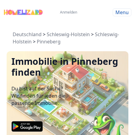
Menu
Anmelden
Deutschland
>
Schleswig-Holstein
>
Schleswig-
Holstein
>
Pinneberg
Immobilie in Pinneberg
finden
Du bist auf der Suche?
Wir finden für jeden die
passende Immobilie.