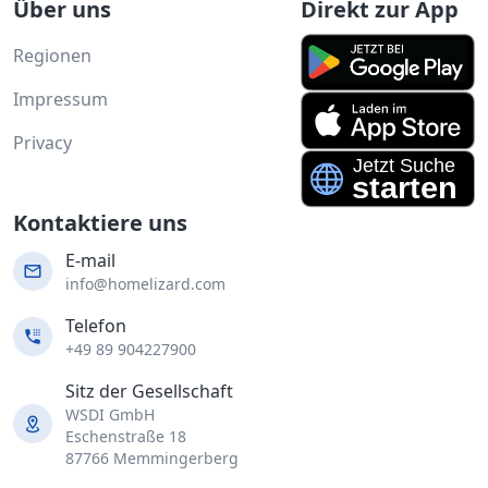
Über uns
Direkt zur App
Regionen
Impressum
Privacy
Kontaktiere uns
E-mail
info@homelizard.com
Telefon
+49 89 904227900
Sitz der Gesellschaft
WSDI GmbH
Eschenstraße 18
87766 Memmingerberg