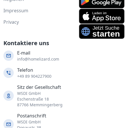
Impressum
Privacy
Kontaktiere uns
E-mail
info@homelizard.com
Telefon
+49 89 904227900
Sitz der Gesellschaft
WSDI GmbH
Eschenstraße 18
87766 Memmingerberg
Postanschrift
WSDI GmbH
Donaustr. 38