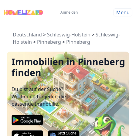
Menu
Anmelden
Deutschland
>
Schleswig-Holstein
>
Schleswig-
Holstein
>
Pinneberg
>
Pinneberg
Immobilien in Pinneberg
finden
Du bist auf der Suche?
Wir finden für jeden die
passende Immobilie.