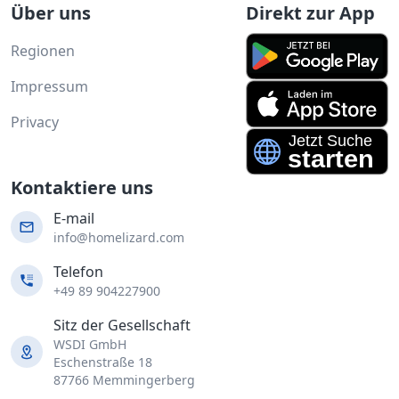
Über uns
Direkt zur App
Regionen
Impressum
Privacy
Kontaktiere uns
E-mail
info@homelizard.com
Telefon
+49 89 904227900
Sitz der Gesellschaft
WSDI GmbH
Eschenstraße 18
87766 Memmingerberg