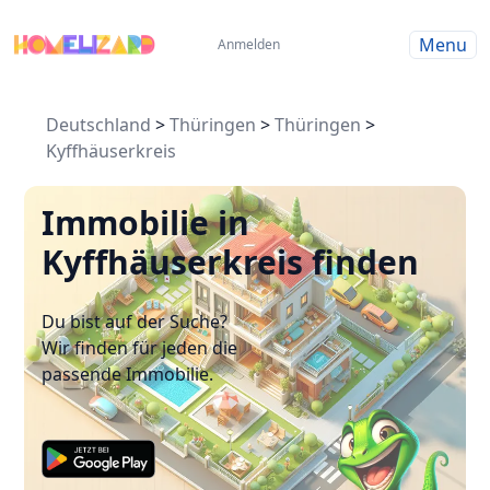
Menu
Anmelden
Deutschland
>
Thüringen
>
Thüringen
>
Kyffhäuserkreis
Immobilie in
Kyffhäuserkreis finden
Du bist auf der Suche?
Wir finden für jeden die
passende Immobilie.