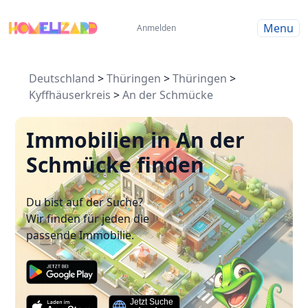
Menu
Anmelden
Deutschland
>
Thüringen
>
Thüringen
>
Kyffhäuserkreis
>
An der Schmücke
Immobilien in An der
Schmücke finden
Du bist auf der Suche?
Wir finden für jeden die
passende Immobilie.